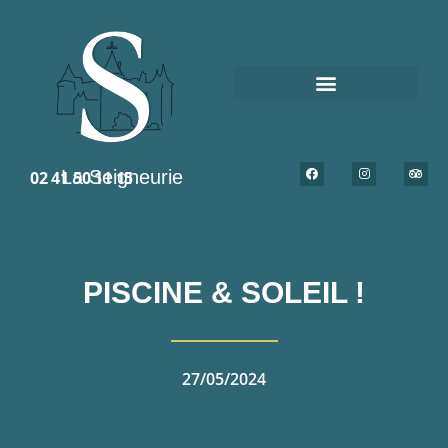
Le domaine viticole
La Seigneurie
02 41 50 11 15
PISCINE & SOLEIL !
27/05/2024